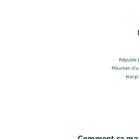
Réputée p
Maintien d’
élargi
Comment ça mar