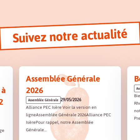
Suivez notre actualité
Assemblée Générale
B
 à
2026
As
Bi
2
29/05/2026
Assemblée Générale
Rh
Alliance PEC Isère Voir la version en
not
ligneAssemblée Générale 2026Alliance PEC
Pre
IsèrePour rappel, notre Assemblée
Générale…
age