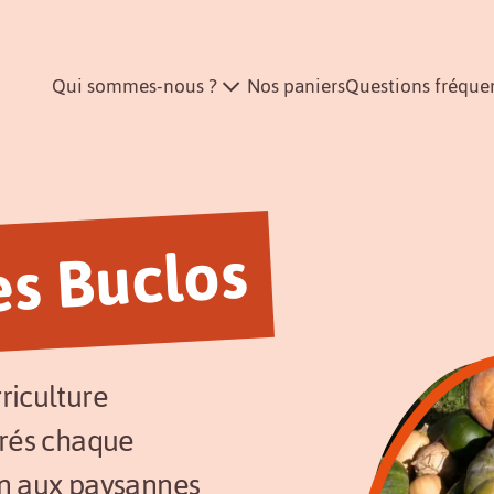
Qui sommes-nous ?
Nos paniers
Questions fréque
s Buclos
riculture
vrés chaque
en aux paysannes