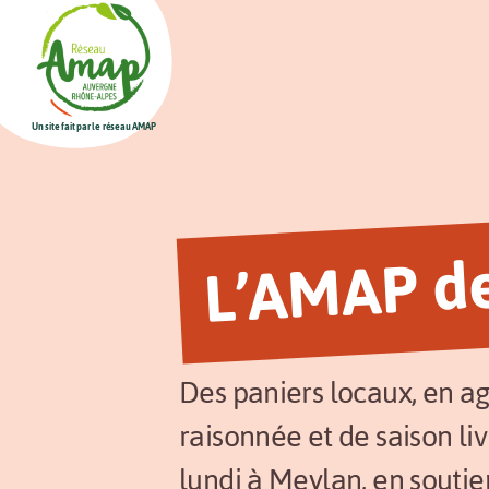
Un site fait par le réseau AMAP
L’AMAP de
Des paniers locaux, en ag
raisonnée et de saison li
lundi à Meylan, en souti